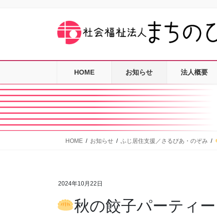
コ
ナ
ン
ビ
テ
ゲ
ン
ー
ツ
シ
に
ョ
HOME
お知らせ
法人概要
移
ン
動
に
移
動
HOME
お知らせ
ふじ居住支援／さるびあ・のぞみ
2024年10月22日
秋の餃子パーティー